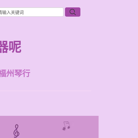
器呢
福州琴行