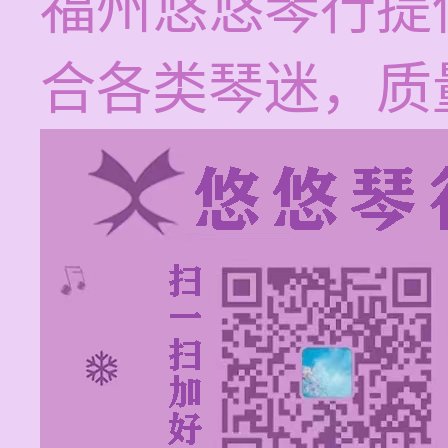
福州悠悠琴行提
合各类琴迷，质